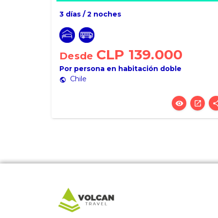
3 días / 2 noches
CLP 139.000
Desde
Por persona en habitación doble
Chile
public
visibility
open_in_new
sha