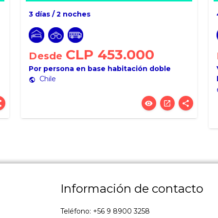
3 días / 2 noches
CLP 453.000
Desde
Por persona en base habitación doble
Chile
public
p
re
visibility
open_in_new
share
Información de contacto
Teléfono: +56 9 8900 3258