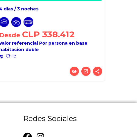
4 días / 3 noches
CLP 338.412
Desde
Valor referencial
Por persona en base
habitación doble
Chile
ublic
visibility
open_in_new
share
Redes Sociales